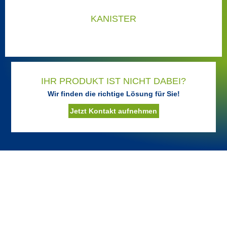
KANISTER
IHR PRODUKT IST NICHT DABEI?
Wir finden die richtige Lösung für Sie!
DIE RICHTIGEN LÖSUNGEN FÜR
Jetzt Kontakt aufnehmen
KANISTER:
Dann sind diese Anlagen die richtigen für Sie: