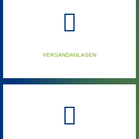
AUTOMOBIL-BRANCHE
Applikationstechnik für den Automotive-Bereich und
präzise Applikationen
Applikationstechnik
VERSANDANLAGEN
AUTOMATISIEREN SIE IHREN
VERSANDBEREICH
Hier erfahren Sie mehr über unsere
Automationslösungen: