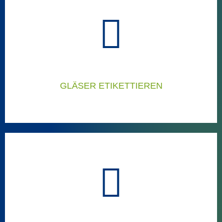
KARTONS ETIKETTIEREN
Ausgezeichnete Lösungen zum Etikettieren von Kartons
Kartonetikettierer
GLÄSER ETIKETTIEREN
GLÄSER ETIKETTIEREN
Ausgezeichnete Lösungen zum Etikettieren von Gläsern
Gläseretikettierer