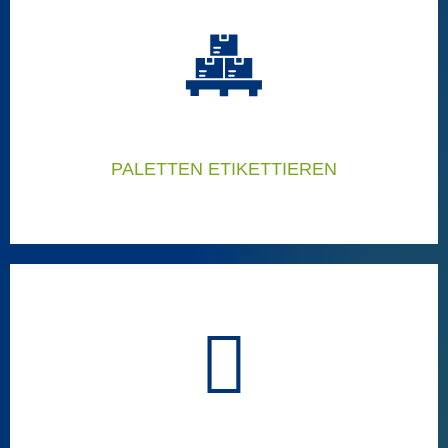
BEUTEL ETIKETTIEREN
Ausgezeichnete Lösungen zum Etikettieren von Beuteln
Beuteletikettierer
PALETTEN ETIKETTIEREN
PALETTEN ETIKETTIEREN
Ausgezeichnete Lösungen zum Etikettieren von Paletten
Palettenetikettierer