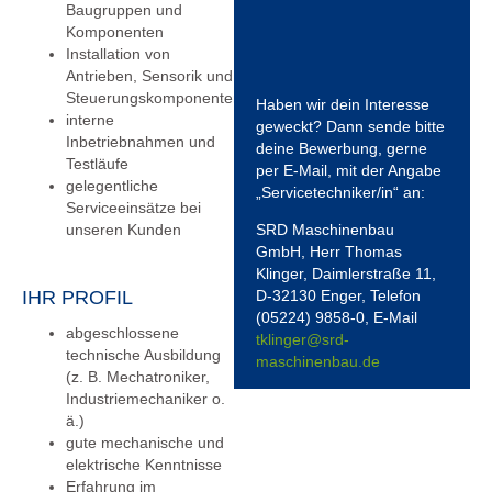
Baugruppen und
Komponenten
Installation von
Antrieben, Sensorik und
Steuerungskomponenten
Haben wir dein Interesse
interne
geweckt? Dann sende bitte
Inbetriebnahmen und
deine Bewerbung, gerne
Testläufe
per E-Mail, mit der Angabe
gelegentliche
„Servicetechniker/in“ an:
Serviceeinsätze bei
unseren Kunden
SRD Maschinenbau
GmbH
, Herr Thomas
Klinger, Daimlerstraße 11,
IHR PROFIL
D-32130 Enger, Telefon
(05224) 9858-0, E-Mail
abgeschlossene
tklinger@srd-
technische Ausbildung
maschinenbau.de
(z. B. Mechatroniker,
Industriemechaniker o.
ä.)
gute mechanische und
elektrische Kenntnisse
Erfahrung im